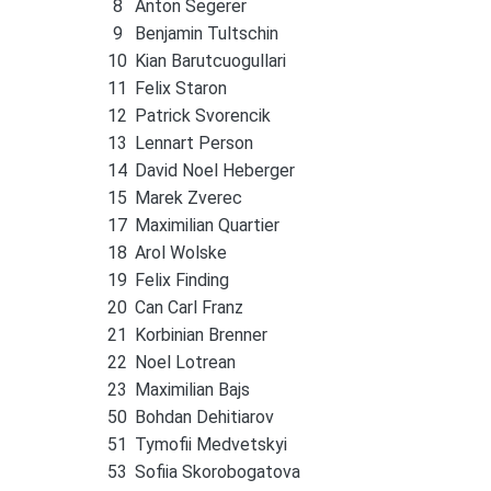
8
Anton Segerer
9
Benjamin Tultschin
10
Kian Barutcuogullari
11
Felix Staron
12
Patrick Svorencik
13
Lennart Person
14
David Noel Heberger
15
Marek Zverec
17
Maximilian Quartier
18
Arol Wolske
19
Felix Finding
20
Can Carl Franz
21
Korbinian Brenner
22
Noel Lotrean
23
Maximilian Bajs
50
Bohdan Dehitiarov
51
Tymofii Medvetskyi
53
Sofiia Skorobogatova