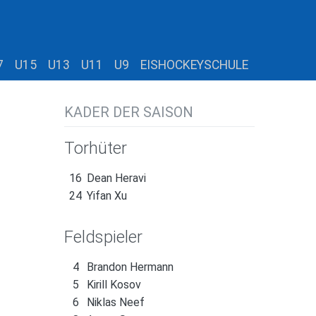
7
U15
U13
U11
U9
EISHOCKEYSCHULE
KADER DER SAISON
Torhüter
16
Dean Heravi
24
Yifan Xu
Feldspieler
4
Brandon Hermann
5
Kirill Kosov
6
Niklas Neef