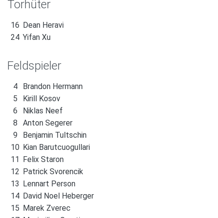
Torhüter
16
Dean Heravi
24
Yifan Xu
Feldspieler
4
Brandon Hermann
5
Kirill Kosov
6
Niklas Neef
8
Anton Segerer
9
Benjamin Tultschin
10
Kian Barutcuogullari
11
Felix Staron
12
Patrick Svorencik
13
Lennart Person
14
David Noel Heberger
15
Marek Zverec