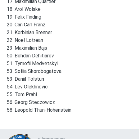
17
Maximilian Quartier
18
Arol Wolske
19
Felix Finding
20
Can Carl Franz
21
Korbinian Brenner
22
Noel Lotrean
23
Maximilian Bajs
50
Bohdan Dehitiarov
51
Tymofii Medvetskyi
53
Sofiia Skorobogatova
53
Daniil Tolstun
54
Lev Olekhnovic
55
Tom Prahl
56
Georg Steczowicz
58
Leopold Thun-Hohenstein
Impressum