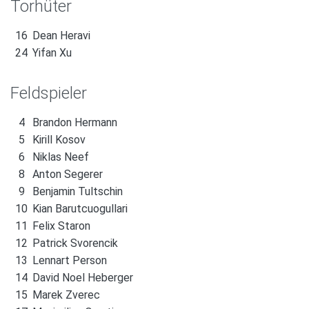
Torhüter
16
Dean Heravi
24
Yifan Xu
Feldspieler
4
Brandon Hermann
5
Kirill Kosov
6
Niklas Neef
8
Anton Segerer
9
Benjamin Tultschin
10
Kian Barutcuogullari
11
Felix Staron
12
Patrick Svorencik
13
Lennart Person
14
David Noel Heberger
15
Marek Zverec