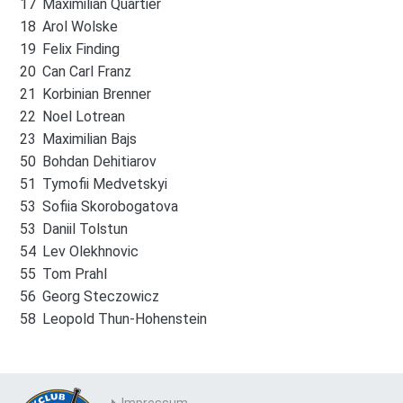
17
Maximilian Quartier
18
Arol Wolske
19
Felix Finding
20
Can Carl Franz
21
Korbinian Brenner
22
Noel Lotrean
23
Maximilian Bajs
50
Bohdan Dehitiarov
51
Tymofii Medvetskyi
53
Sofiia Skorobogatova
53
Daniil Tolstun
54
Lev Olekhnovic
55
Tom Prahl
56
Georg Steczowicz
58
Leopold Thun-Hohenstein
Impressum