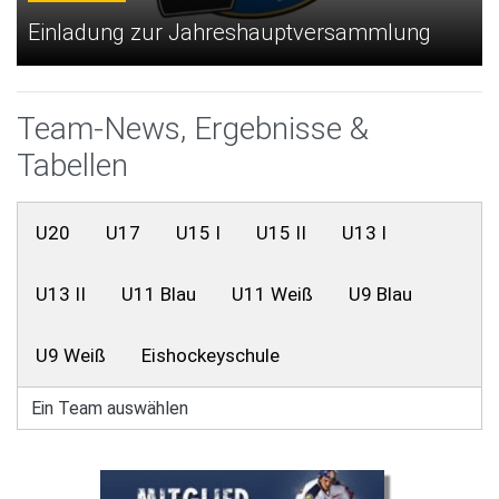
Einladung zur Jahreshauptversammlung
Team-News, Ergebnisse &
Tabellen
U20
U17
U15 I
U15 II
U13 I
U13 II
U11 Blau
U11 Weiß
U9 Blau
U9 Weiß
Eishockeyschule
Ein Team auswählen