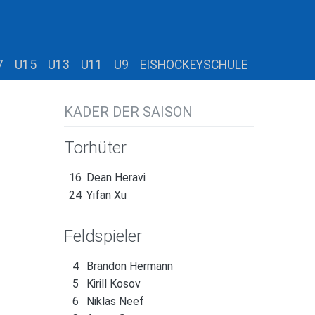
7
U15
U13
U11
U9
EISHOCKEYSCHULE
KADER DER SAISON
Torhüter
16
Dean Heravi
24
Yifan Xu
Feldspieler
4
Brandon Hermann
5
Kirill Kosov
6
Niklas Neef