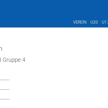
VEREIN
U20
U1
n
B Gruppe 4