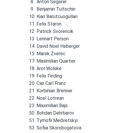
8
Anton Segerer
9
Benjamin Tultschin
10
Kian Barutcuogullari
11
Felix Staron
12
Patrick Svorencik
13
Lennart Person
14
David Noel Heberger
15
Marek Zverec
17
Maximilian Quartier
18
Arol Wolske
19
Felix Finding
20
Can Carl Franz
21
Korbinian Brenner
22
Noel Lotrean
23
Maximilian Bajs
50
Bohdan Dehitiarov
51
Tymofii Medvetskyi
53
Sofiia Skorobogatova