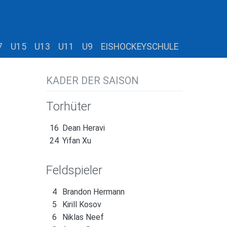
7
U15
U13
U11
U9
EISHOCKEYSCHULE
KADER DER SAISON
Torhüter
16
Dean Heravi
24
Yifan Xu
Feldspieler
4
Brandon Hermann
5
Kirill Kosov
6
Niklas Neef