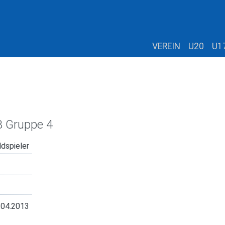
VEREIN
U20
U1
B Gruppe 4
ldspieler
.04.2013