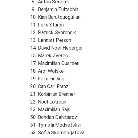
8
Anton Segerer
9
Benjamin Tultschin
10
Kian Barutcuogullari
11
Felix Staron
12
Patrick Svorencik
13
Lennart Person
14
David Noel Heberger
15
Marek Zverec
17
Maximilian Quartier
18
Arol Wolske
19
Felix Finding
20
Can Carl Franz
21
Korbinian Brenner
22
Noel Lotrean
23
Maximilian Bajs
50
Bohdan Dehitiarov
51
Tymofii Medvetskyi
53
Sofiia Skorobogatova