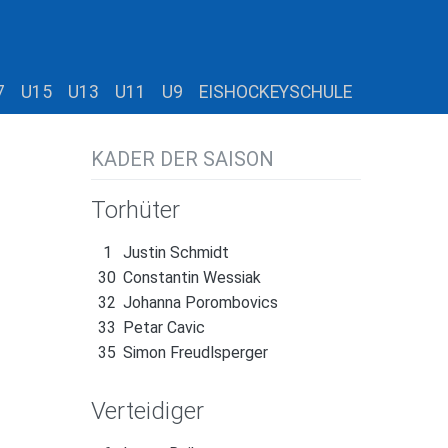
7
U15
U13
U11
U9
EISHOCKEYSCHULE
KADER DER SAISON
Torhüter
1
Justin Schmidt
30
Constantin Wessiak
32
Johanna Porombovics
33
Petar Cavic
35
Simon Freudlsperger
Verteidiger