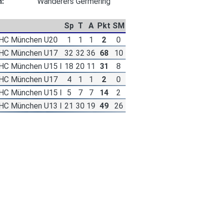
n:
Wanderers Germering
Sp
T
A
Pkt
SM
EHC München U20
1
1
1
2
0
EHC München U17
32
32
36
68
10
HC München U15 I
18
20
11
31
8
EHC München U17
4
1
1
2
0
HC München U15 I
5
7
7
14
2
HC München U13 I
21
30
19
49
26