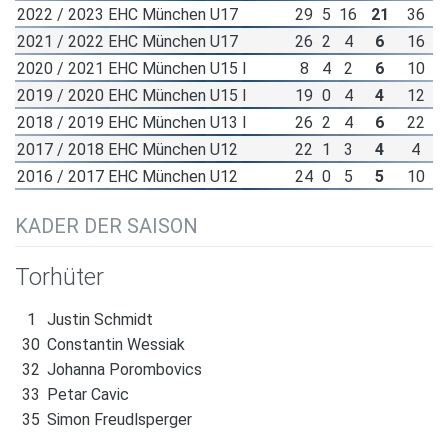
2022 / 2023 EHC München U17
29
5
16
21
36
2021 / 2022 EHC München U17
26
2
4
6
16
2020 / 2021 EHC München U15 I
8
4
2
6
10
2019 / 2020 EHC München U15 I
19
0
4
4
12
2018 / 2019 EHC München U13 I
26
2
4
6
22
2017 / 2018 EHC München U12
22
1
3
4
4
2016 / 2017 EHC München U12
24
0
5
5
10
KADER DER SAISON
Torhüter
1
Justin Schmidt
30
Constantin Wessiak
32
Johanna Porombovics
33
Petar Cavic
35
Simon Freudlsperger