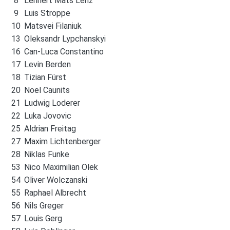
8
Lennert Mats Lenz
9
Luis Stroppe
10
Matsvei Filaniuk
13
Oleksandr Lypchanskyi
16
Can-Luca Constantino
17
Levin Berden
18
Tizian Fürst
20
Noel Caunits
21
Ludwig Loderer
22
Luka Jovovic
25
Aldrian Freitag
27
Maxim Lichtenberger
28
Niklas Funke
53
Nico Maximilian Olek
54
Oliver Wolczanski
55
Raphael Albrecht
56
Nils Greger
57
Louis Gerg