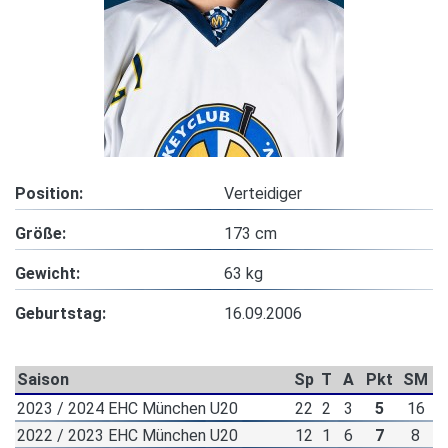
Position:
Verteidiger
Größe:
173 cm
Gewicht:
63 kg
Geburtstag:
16.09.2006
Saison
Sp
T
A
Pkt
SM
2023 / 2024 EHC München U20
22
2
3
5
16
2022 / 2023 EHC München U20
12
1
6
7
8