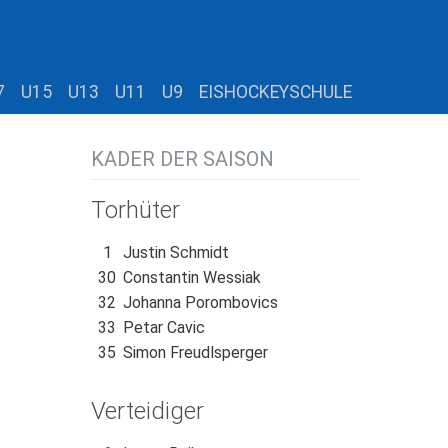
7
U15
U13
U11
U9
EISHOCKEYSCHULE
KADER DER SAISON
Torhüter
1
Justin Schmidt
30
Constantin Wessiak
32
Johanna Porombovics
33
Petar Cavic
35
Simon Freudlsperger
Verteidiger