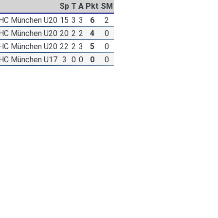
Sp
T
A
Pkt
SM
EHC München U20
15
3
3
6
2
EHC München U20
20
2
2
4
0
EHC München U20
22
2
3
5
0
EHC München U17
3
0
0
0
0