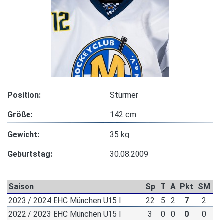
Position:
Stürmer
Größe:
142 cm
Gewicht:
35 kg
Geburtstag:
30.08.2009
Saison
Sp
T
A
Pkt
SM
2023 / 2024 EHC München U15 I
22
5
2
7
2
2022 / 2023 EHC München U15 I
3
0
0
0
0