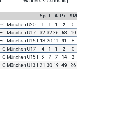
n:
Wanderers Germering
Sp
T
A
Pkt
SM
EHC München U20
1
1
1
2
0
EHC München U17
32
32
36
68
10
HC München U15 I
18
20
11
31
8
EHC München U17
4
1
1
2
0
HC München U15 I
5
7
7
14
2
HC München U13 I
21
30
19
49
26