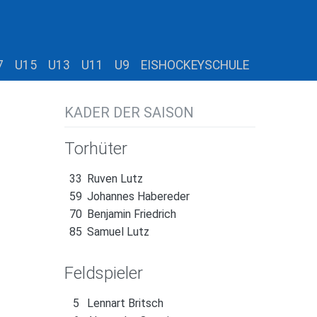
7
U15
U13
U11
U9
EISHOCKEYSCHULE
KADER DER SAISON
Torhüter
33
Ruven Lutz
59
Johannes Habereder
70
Benjamin Friedrich
85
Samuel Lutz
Feldspieler
5
Lennart Britsch