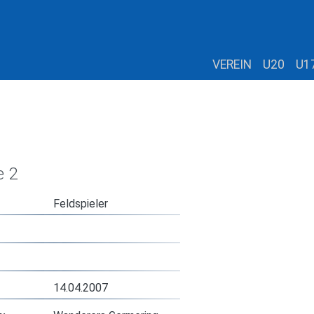
VEREIN
U20
U1
e 2
Feldspieler
14.04.2007