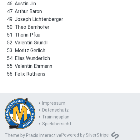
46
Austin Jin
47
Arthur Baron
49
Joseph Lichtenberger
50
Theo Bernhofer
51
Thorin Pfau
52
Valentin Grundl
53
Moritz Gerlich
54
Elias Wunderlich
55
Valentin Ehrmann
56
Felix Rathiens
Impressum
Datenschutz
Trainingsplan
Spielübersicht
Powered by
SilverStripe
Theme by
Praxis Interactive