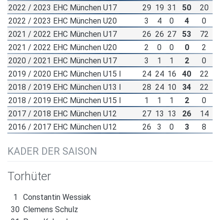
2022 / 2023 EHC München U17
29
19
31
50
20
2022 / 2023 EHC München U20
3
4
0
4
0
2021 / 2022 EHC München U17
26
26
27
53
72
2021 / 2022 EHC München U20
2
0
0
0
2
2020 / 2021 EHC München U17
3
1
1
2
0
2019 / 2020 EHC München U15 I
24
24
16
40
22
2018 / 2019 EHC München U13 I
28
24
10
34
22
2018 / 2019 EHC München U15 I
1
1
1
2
0
2017 / 2018 EHC München U12
27
13
13
26
14
2016 / 2017 EHC München U12
26
3
0
3
8
KADER DER SAISON
Torhüter
1
Constantin Wessiak
30
Clemens Schulz