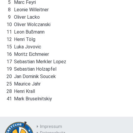
5
Marc Feyri
8
Leonie Willeitner
9
Oliver Lacko
10
Oliver Wolczanski
11
Leon Bußmann
12
Henri Tölg
15
Luka Jovovic
16
Moritz Eichmeier
17
Sebastian Merkler Lopez
19
Sebastian Holzapfel
20
Jan Dominik Soucek
25
Maurice Jahr
28
Henri Krall
41
Mark Bruselnitskiy
Impressum
Datenschutz