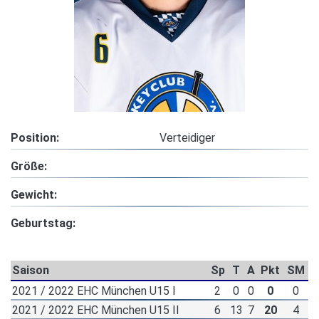
Position:
Verteidiger
Größe:
Gewicht:
Geburtstag:
Saison
Sp
T
A
Pkt
SM
2021 / 2022 EHC München U15 I
2
0
0
0
0
2021 / 2022 EHC München U15 II
6
13
7
20
4