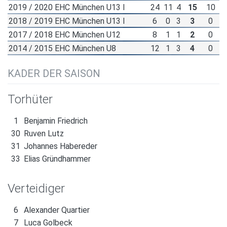
2019 / 2020 EHC München U13 I
24
11
4
15
10
2018 / 2019 EHC München U13 I
6
0
3
3
0
2017 / 2018 EHC München U12
8
1
1
2
0
2014 / 2015 EHC München U8
12
1
3
4
0
KADER DER SAISON
Torhüter
1
Benjamin Friedrich
30
Ruven Lutz
31
Johannes Habereder
33
Elias Gründhammer
Verteidiger
6
Alexander Quartier
7
Luca Golbeck