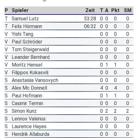
P
Spieler
Zeit
T
A
Pkt
SM
T
Samuel Lutz
53:28
0
0
0
0
T
Felix Hörmann
06:32
0
0
0
0
V
Yishi Tang
0
0
0
0
V
Paul Schröder
0
0
0
0
V
Tom Steigerwald
0
0
0
0
V
Leander Bernhard
0
0
0
0
V
Moritz Hensel
0
1
1
0
V
Filippos Kokasvili
0
0
0
0
S
Anastasiia Vansovych
0
0
0
0
S
Alex Mc Donnell
4
0
4
0
S
Paul Hofmann
0
1
1
0
S
Casimir Termin
0
0
0
0
S
Simon Kunz
0
2
2
2
S
Lennox Valerius
0
0
0
0
S
Laurence Hayes
0
0
0
0
S
Hendrik Allaburda
0
0
0
0