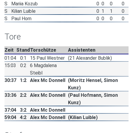
S
Mariia Kozub
0
0
0
0
S
Kilian Luible
0
1
1
0
S
Paul Horn
0
0
0
0
Tore
Zeit
Stand
Torschütze
Assistenten
01:04
0:1
15 Paul Westner
(21 Alexander Bublik)
15:03
0:2
6 Magdalena
Steibl
30:37
1:2
Alex Mc Donnell
(Moritz Hensel, Simon
Kunz)
33:36
2:2
Alex Mc Donnell
(Paul Hofmann, Simon
Kunz)
37:04
3:2
Alex Mc Donnell
59:04
4:2
Alex Mc Donnell
(Kilian Luible)