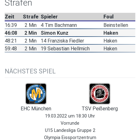
Strafen
Zeit
Strafe
Spieler
Foul
16:39
2 Min
4 Tim Bachmann
Beinstellen
46:08
2 Min
Simon Kunz
Haken
48:21
2 Min
14 Franziska Fiedler
Haken
59:48
2 Min
19 Sebastian Hellmich
Haken
NÄCHSTES SPIEL
EHC München
TSV Peißenberg
19.03.2022 um 18:30 Uhr
Vorrunde
U15 Landesliga Gruppe 2
Olympia Eissportzentrum