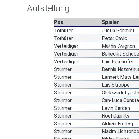
Aufstellung
Pos
Spieler
Torhüter
Justin Schmidt
Torhüter
Petar Cavic
Verteidiger
Mathis Avignon
Verteidiger
Benedikt Schobe
Verteidiger
Luis Bernhofer
Stürmer
Dennis Nazarenu
Stürmer
Lennert Mats Le
Stürmer
Luis Stroppe
Stürmer
Oleksandr Lypch
Stürmer
Can-Luca Consta
Stürmer
Levin Berden
Stürmer
Noel Caunits
Stürmer
Aldrian Freitag
Stürmer
Maxim Lichtenbe