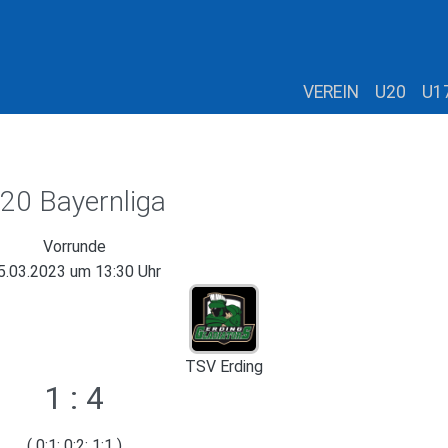
VEREIN
U20
U1
20 Bayernliga
Vorrunde
5.03.2023 um 13:30 Uhr
TSV Erding
1 : 4
( 0:1; 0:2; 1:1 )