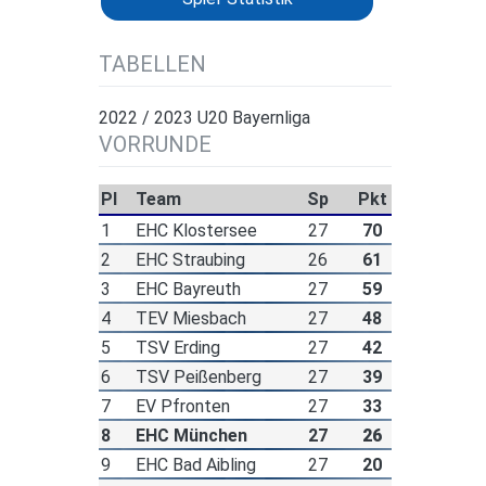
TABELLEN
2022 / 2023 U20 Bayernliga
VORRUNDE
Pl
Team
Sp
Pkt
1
EHC Klostersee
27
70
2
EHC Straubing
26
61
3
EHC Bayreuth
27
59
4
TEV Miesbach
27
48
5
TSV Erding
27
42
6
TSV Peißenberg
27
39
7
EV Pfronten
27
33
8
EHC München
27
26
9
EHC Bad Aibling
27
20