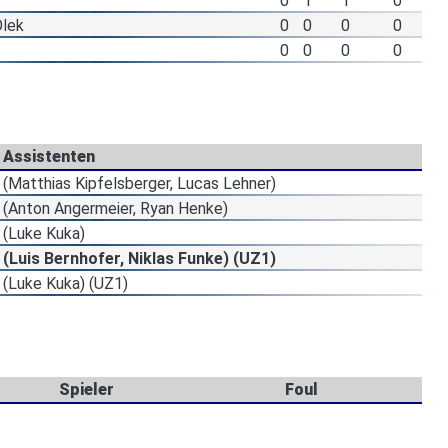
0
1
1
0
Olek
0
0
0
0
t
0
0
0
0
Assistenten
(Matthias Kipfelsberger, Lucas Lehner)
(Anton Angermeier, Ryan Henke)
(Luke Kuka)
(Luis Bernhofer, Niklas Funke) (UZ1)
(Luke Kuka) (UZ1)
Spieler
Foul