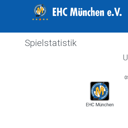
Spielstatistik
U
0
EHC München