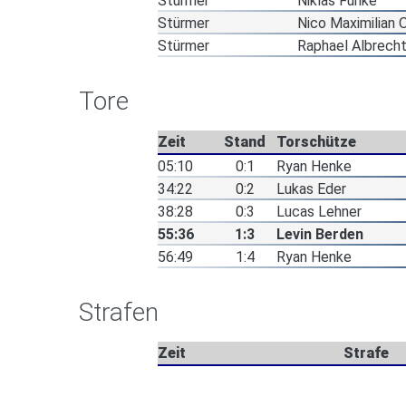
Stürmer
Niklas Funke
Stürmer
Nico Maximilian 
Stürmer
Raphael Albrech
Tore
Zeit
Stand
Torschütze
05:10
0:1
Ryan Henke
34:22
0:2
Lukas Eder
38:28
0:3
Lucas Lehner
55:36
1:3
Levin Berden
56:49
1:4
Ryan Henke
Strafen
Zeit
Strafe