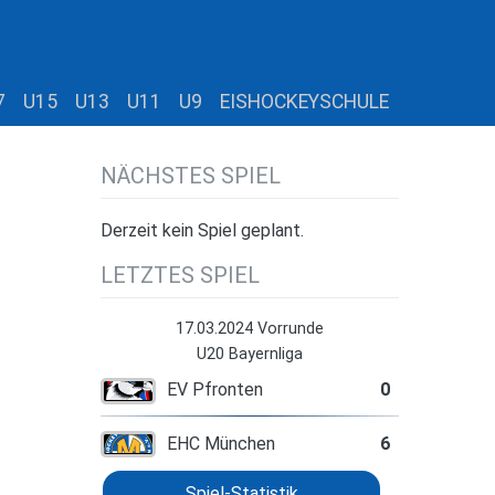
7
U15
U13
U11
U9
EISHOCKEYSCHULE
NÄCHSTES SPIEL
Derzeit kein Spiel geplant.
LETZTES SPIEL
17.03.2024 Vorrunde
U20 Bayernliga
EV Pfronten
0
EHC München
6
Spiel-Statistik